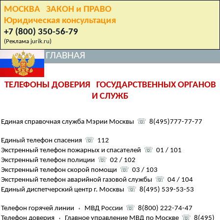
МОСКВА ЗАКОН и ПРАВО
Юридическая консультация
+7 (800) 350-56-79
(Реклама
jurik.ru
)
ГЛАВНАЯ
ТЕЛЕФОНЫ ДОВЕРИЯ ГОСУДАРСТВЕННЫХ ОРГАНОВ
И СЛУЖБ
Единая справочная служба Мэрии Москвы
☏
8(495)777-77-77
Единый телефон спасения
☏
112
Экстренный телефон пожарных и спасателей
☏
01 / 101
Экстренный телефон полиции
☏
02 / 102
Экстренный телефон скорой помощи
☏
03 / 103
Экстренный телефон аварийной газовой службы
☏
04 / 104
Единый диспетчерский центр г. Москвы
☏
8(495) 539-53-53
Телефон горячей линии
⬪
МВД России
☏
8(800) 222-74-47
Телефон доверия
⬪
Главное управление МВД по Москве
☏
8(495)