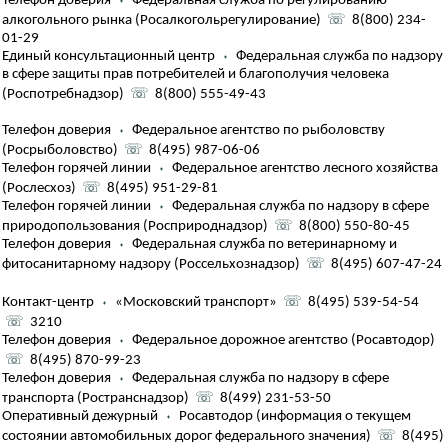
Телефон доверия
⬪
Федеральная служба по регулированию
алкогольного рынка (Росалкогольрегулирование)
☏
8(800) 234-
01-29
Единый консультационный центр
⬪
Федеральная служба по надзору
в сфере защиты прав потребителей и благополучия человека
(Роспотребнадзор)
☏
8(800) 555-49-43
Телефон доверия
⬪
Федеральное агентство по рыболовству
(Росрыболовство)
☏
8(495) 987-06-06
Телефон горячей линии
⬪
Федеральное агентство лесного хозяйства
(Рослесхоз)
☏
8(495) 951-29-81
Телефон горячей линии
⬪
Федеральная служба по надзору в сфере
природопользования (Росприроднадзор)
☏
8(800) 550-80-45
Телефон доверия
⬪
Федеральная служба по ветеринарному и
фитосанитарному надзору (Россельхознадзор)
☏
8(495) 607-47-24
Контакт-центр
⬪
«Московский транспорт»
☏
8(495) 539-54-54
☏
3210
Телефон доверия
⬪
Федеральное дорожное агентство (Росавтодор)
☏
8(495) 870-99-23
Телефон доверия
⬪
Федеральная служба по надзору в сфере
транспорта (Ространснадзор)
☏
8(499) 231-53-50
Оперативный дежурный
⬪
Росавтодор (информация о текущем
состоянии автомобильных дорог федерального значения)
☏
8(495)