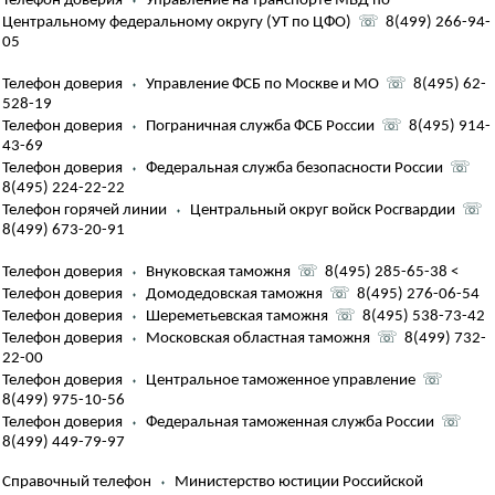
Телефон доверия
⬪
Управление на транспорте МВД по
Центральному федеральному округу (УТ по ЦФО)
☏
8(499) 266-94-
05
Телефон доверия
⬪
Управление ФСБ по Москве и МО
☏
8(495) 62-
528-19
Телефон доверия
⬪
Пограничная служба ФСБ России
☏
8(495) 914-
43-69
Телефон доверия
⬪
Федеральная служба безопасности России
☏
8(495) 224-22-22
Телефон горячей линии
⬪
Центральный округ войск Росгвардии
☏
8(499) 673-20-91
Телефон доверия
⬪
Внуковская таможня
☏
8(495) 285-65-38 <
Телефон доверия
⬪
Домодедовская таможня
☏
8(495) 276-06-54
Телефон доверия
⬪
Шереметьевская таможня
☏
8(495) 538-73-42
Телефон доверия
⬪
Московская областная таможня
☏
8(499) 732-
22-00
Телефон доверия
⬪
Центральное таможенное управление
☏
8(499) 975-10-56
Телефон доверия
⬪
Федеральная таможенная служба России
☏
8(499) 449-79-97
Справочный телефон
⬪
Министерство юстиции Российской