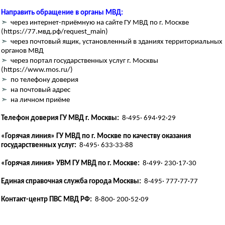
Направить обращение в органы МВД:
➣
через интернет-приёмную на сайте ГУ МВД по г. Москве
(https://77.мвд.рф/request_main)
➣
через почтовый ящик, установленный в зданиях территориальных
органов МВД
➣
через портал государственных услуг г. Москвы
(https://www.mos.ru/)
➣
по телефону доверия
➣
на почтовый адрес
➣
на личном приёме
Телефон доверия ГУ МВД г. Москвы:
8·495· 694·92·29
«Горячая линия» ГУ МВД по г. Москве по качеству оказания
государственных услуг:
8·495· 633·33·88
«Горячая линия» УВМ ГУ МВД по г. Москве:
8·499· 230·17·30
Единая справочная служба города Москвы:
8·495· 777·77·77
Контакт-центр ПВС МВД РФ:
8·800· 200·52·09