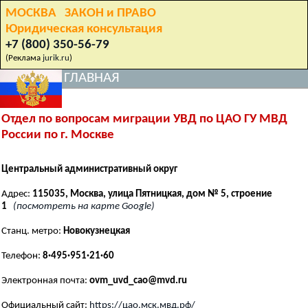
МОСКВА ЗАКОН и ПРАВО
Юридическая консультация
+7 (800) 350-56-79
(Реклама
jurik.ru
)
ГЛАВНАЯ
Отдел по вопросам миграции УВД по ЦАО ГУ МВД
России по г. Москве
Центральный административный округ
Адрес:
115035, Москва, улица Пятницкая, дом № 5, строение
1
(посмотреть на карте Google)
Станц. метро:
Новокузнецкая
Телефон:
8·495·951·21·60
Электронная почта:
ovm_uvd_cao@mvd.ru
Официальный сайт:
https://цао.мск.мвд.рф/