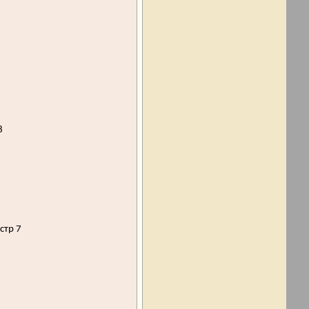
8
стр 7