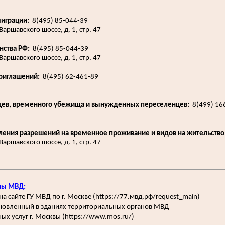
играции:
8(495) 85-044-39
аршавского шоссе, д. 1, стр. 47
нства РФ:
8(495) 85-044-39
аршавского шоссе, д. 1, стр. 47
риглашений:
8(495) 62-461-89
цев, временного убежища и вынужденных переселенцев:
8(499) 16
ения разрешений на временное проживание и видов на жительство
аршавского шоссе, д. 1, стр. 47
ны МВД:
 сайте ГУ МВД по г. Москве (https://77.мвд.рф/request_main)
ановленный в зданиях территориальных органов МВД
ых услуг г. Москвы (https://www.mos.ru/)