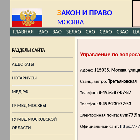
З
АКОН И ПРАВО
МОСКВА
ГЛАВНАЯ
ВАО
ЗАО
ЗЕЛАО
САО
СВАО
СЗАО
ЦА
РАЗДЕЛЫ САЙТА
Управление по вопрос
АДВОКАТЫ
Адрес:
115035, Москва, улиц
НОТАРИУСЫ
Станц. метро:
Третьяковская
МВД РФ
Телефон:
8·495·587·07·87
Телефон:
8·499·230·72·53
ГУ МВД МОСКВЫ
Электронная почта:
uvm77@m
ГУ МВД МОСКОВСКОЙ
Официальный сайт:
https://7
ОБЛАСТИ