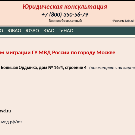
Юридическая консультация
+7 (800) 350-56-79
Звонок бесплатный
(Реклама
jurik.ru
)
О
ЮВАО
ЮЗАО
ЮАО
ТиНАО
ам миграции ГУ МВД России по городу Москве
а Большая Ордынка, дом № 16/4, строение 4
(посмотреть на карте
vd.ru
7.мвд.рф/ms