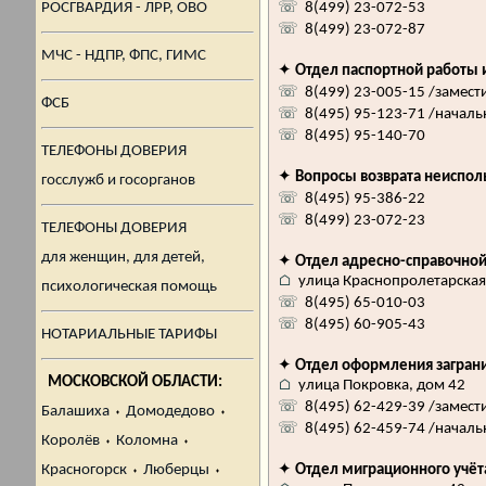
РОСГВАРДИЯ - ЛРР, ОВО
☏
8(499) 23-072-53
☏
8(499) 23-072-87
МЧС - НДПР, ФПС, ГИМС
✦
Отдел паспортной работы и
☏
8(499) 23-005-15 /замест
ФСБ
☏
8(495) 95-123-71 /началь
☏
8(495) 95-140-70
ТЕЛЕФОНЫ ДОВЕРИЯ
✦
Вопросы возврата неиспол
госслужб и госорганов
☏
8(495) 95-386-22
☏
8(499) 23-072-23
ТЕЛЕФОНЫ ДОВЕРИЯ
для женщин, для детей,
✦
Отдел адресно-справочной
⌂
улица Краснопролетарская, 
психологическая помощь
☏
8(495) 65-010-03
☏
8(495) 60-905-43
НОТАРИАЛЬНЫЕ ТАРИФЫ
✦
Отдел оформления заграни
МОСКОВСКОЙ ОБЛАСТИ:
⌂
улица Покровка, дом 42
☏
8(495) 62-429-39 /замест
Балашиха
⬪
Домодедово
⬪
☏
8(495) 62-459-74 /началь
Королёв
⬪
Коломна
⬪
Красногорск
⬪
Люберцы
⬪
✦
Отдел миграционного учёт