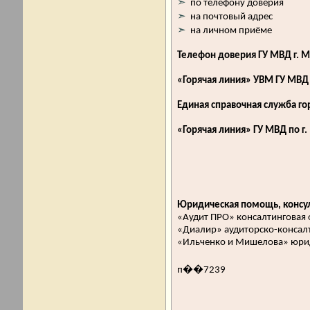
➣
по телефону доверия
➣
на почтовый адрес
➣
на личном приёме
Телефон доверия ГУ МВД г. 
«Горячая линия» УВМ ГУ МВД 
Единая справочная служба г
«Горячая линия» ГУ МВД по г.
Юридическая помощь, консул
«Аудит ПРО» консалтинговая
«Диалир» аудиторско-консал
«Ильченко и Мишелова» юри
п��7239