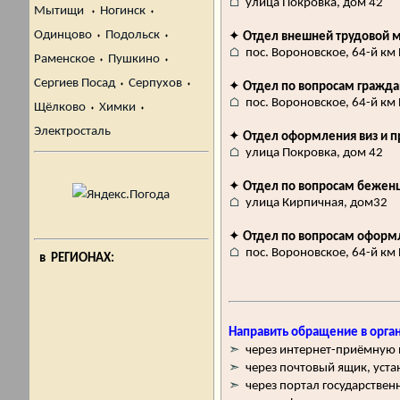
⌂
улица Покровка, дом 42
Мытищи
⬪
Ногинск
⬪
Одинцово
⬪
Подольск
⬪
✦
Отдел внешней трудовой м
⌂
пос. Вороновское, 64-й км В
Раменское
⬪
Пушкино
⬪
Сергиев Посад
⬪
Серпухов
⬪
✦
Отдел по вопросам гражда
⌂
пос. Вороновское, 64-й км В
Щёлково
⬪
Химки
⬪
Электросталь
✦
Отдел оформления виз и п
⌂
улица Покровка, дом 42
✦
Отдел по вопросам бежен
⌂
улица Кирпичная, дом32
✦
Отдел по вопросам оформл
⌂
пос. Вороновское, 64-й км В
в РЕГИОНАХ:
Направить обращение в орга
➣
через интернет-приёмную на
➣
через почтовый ящик, уст
➣
через портал государственн