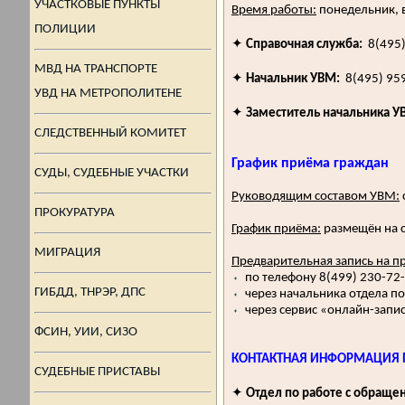
УЧАСТКОВЫЕ ПУНКТЫ
Время работы:
понедельник, в
ПОЛИЦИИ
✦
Справочная служба:
8(495)
МВД НА ТРАНСПОРТЕ
✦
Начальник УВМ:
8(495) 95
УВД НА МЕТРОПОЛИТЕНЕ
✦
Заместитель начальника У
СЛЕДСТВЕННЫЙ КОМИТЕТ
График приёма граждан
СУДЫ, СУДЕБНЫЕ УЧАСТКИ
Руководящим составом УВМ:
ПРОКУРАТУРА
График приёма:
размещён на с
МИГРАЦИЯ
Предварительная запись на п
⬪
по телефону 8(499) 230-72-
ГИБДД, ТНРЭР, ДПС
⬪
через начальника отдела п
⬪
через сервис «онлайн-запис
ФСИН, УИИ, СИЗО
КОНТАКТНАЯ ИНФОРМАЦИЯ 
СУДЕБНЫЕ ПРИСТАВЫ
✦
Отдел по работе с обраще