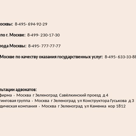
Москвы:
8·495· 694·92·29
по г. Москве:
8·499· 230·17·30
орода Москвы:
8·495· 777·77·77
 Москве по качеству оказания государственных услуг:
8·495· 633·33·8
ьтации адвокатов:
 фирма
⬪
Москва г Зеленоград Савёлкинский проезд д 4
тинговая группа
⬪
Москва г Зеленоград ул Конструктора Гуськова д 3 
дическая компания
⬪
Москва г Зеленоград ул Каменка кор 1812