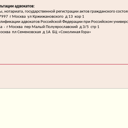
ьтации адвокатов:
, нотариата, государственной регистрации актов гражданского состо
997 г Москва ул Кржижановского д 13 кор 1
лификации адвокатов Российской Федерации при Российском универс
ва
⬪
г Москва пер Малый Полуярославский д 3/5 стр 1
осква пл Семеновская д 1А БЦ «Соколиная Гора»