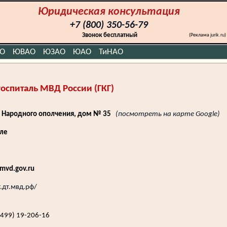
Юридическая консультация
+7 (800) 350-56-79
Звонок бесплатный
(Реклама
jurik.ru
)
О
ЮВАО
ЮЗАО
ЮАО
ТиНАО
оспиталь МВД России (ГКГ)
а Народного ополчения, дом № 35
(посмотреть на карте Google)
оле
mvd.gov.ru
г.дт.мвд.рф/
(499) 19-206-16