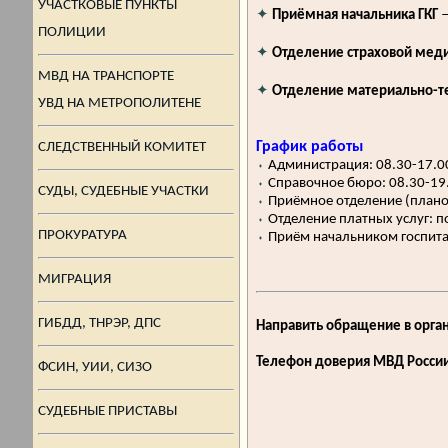
УЧАСТКОВЫЕ ПУНКТЫ
✦
Приёмная начальника ГКГ
—
ПОЛИЦИИ
✦
Отделение страховой мед
МВД НА ТРАНСПОРТЕ
✦
Отделение материально-те
УВД НА МЕТРОПОЛИТЕНЕ
График работы
СЛЕДСТВЕННЫЙ КОМИТЕТ
⬪
Администрация: 08.30-17.0
⬪
Справочное бюро: 08.30-19
СУДЫ, СУДЕБНЫЕ УЧАСТКИ
⬪
Приёмное отделение (планов
⬪
Отделение платных услуг: по
ПРОКУРАТУРА
⬪
Приём начальником госпита
МИГРАЦИЯ
ГИБДД, ТНРЭР, ДПС
Направить обращение в орга
Телефон доверия МВД России
ФСИН, УИИ, СИЗО
СУДЕБНЫЕ ПРИСТАВЫ