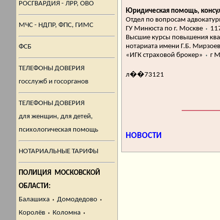
РОСГВАРДИЯ - ЛРР, ОВО
Юридическая помощь, консул
Отдел по вопросам адвокатуры
МЧС - НДПР, ФПС, ГИМС
ГУ Минюста по г. Москве
⬪
117
Высшие курсы повышения ква
нотариата имени Г.Б. Мирзое
ФСБ
«ИГК страховой брокер»
⬪
г М
ТЕЛЕФОНЫ ДОВЕРИЯ
л��73121
госслужб и госорганов
ТЕЛЕФОНЫ ДОВЕРИЯ
для женщин, для детей,
психологическая помощь
НОВОСТИ
НОТАРИАЛЬНЫЕ ТАРИФЫ
ПОЛИЦИЯ МОСКОВСКОЙ
ОБЛАСТИ:
Балашиха
⬪
Домодедово
⬪
Королёв
⬪
Коломна
⬪