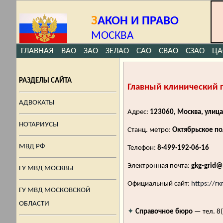
З
АКОН И ПРАВО
МОСКВА
ГЛАВНАЯ
ВАО
ЗАО
ЗЕЛАО
САО
СВАО
СЗАО
ЦА
РАЗДЕЛЫ САЙТА
Главный клинический г
АДВОКАТЫ
Адрес:
123060, Москва, улиц
НОТАРИУСЫ
Станц. метро:
Октябрьское п
МВД РФ
Телефон:
8·499·192·06·16
Электронная почта:
gkg-grid@
ГУ МВД МОСКВЫ
Официальный сайт:
https://гк
ГУ МВД МОСКОВСКОЙ
ОБЛАСТИ
✦
Справочное бюро
— тел. 8