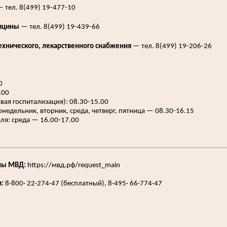
 тел. 8(499) 19-477-10
ицины
— тел. 8(499) 19-439-66
хнического, лекарственного снабжения
— тел. 8(499) 19-206-26
0
.00
ая госпитализация): 08.30-15.00
недельник, вторник, среда, четверг, пятница — 08.30-16.15
ля: среда — 16.00-17.00
ны МВД:
https://мвд.рф/request_main
:
8·800· 22·274·47 (бесплатный), 8·495· 66·774·47