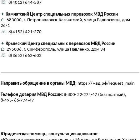
☏
8(4012) 644-587
✦
Камчатский Центр специальных перевозок МВД России
⌂
683000, г. Петропавловск-Камчатский, улица Радиосвязи, дом
26/1
☏
8(4152) 421-270
✦
Крымский Центр специальных перевозок МВД России
⌂
295006, г. Симферополь, улица Павленко, дом 34
☏
8(3652) 662-602
Направить обращение в органы МВД:
https://мвд.рф/request_main
Телефон доверия МВД России:
8·800· 22·274·47 (бесплатный),
8·495· 66·774·47
Юридическая помощь, консультации адвокатов:
«Юрвест» юридическая компания
⬪
г Москва ул Крылатские Холмы