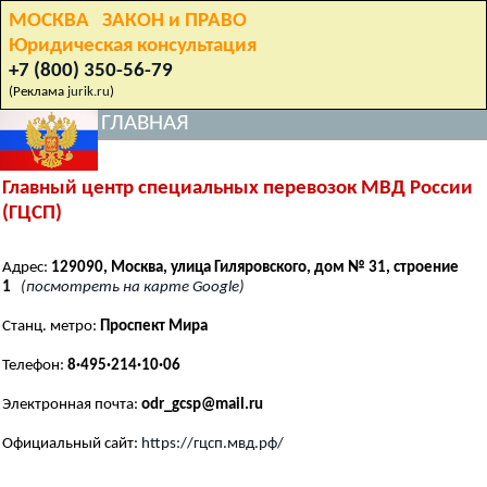
МОСКВА ЗАКОН и ПРАВО
Юридическая консультация
+7 (800) 350-56-79
(Реклама
jurik.ru
)
ГЛАВНАЯ
Главный центр специальных перевозок МВД России
(ГЦСП)
Адрес:
129090, Москва, улица Гиляровского, дом № 31, строение
1
(посмотреть на карте Google)
Станц. метро:
Проспект Мира
Телефон:
8·495·214·10·06
Электронная почта:
odr_gcsp@mail.ru
Официальный сайт:
https://гцсп.мвд.рф/