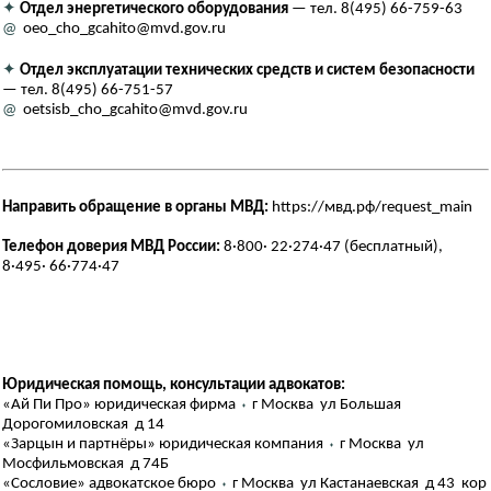
✦
Отдел энергетического оборудования
— тел. 8(495) 66-759-63
@
oeo_cho_gcahito@mvd.gov.ru
✦
Отдел эксплуатации технических средств и систем безопасности
— тел. 8(495) 66-751-57
@
oetsisb_cho_gcahito@mvd.gov.ru
Направить обращение в органы МВД:
https://мвд.рф/request_main
Телефон доверия МВД России:
8·800· 22·274·47 (бесплатный),
8·495· 66·774·47
Юридическая помощь, консультации адвокатов:
«Ай Пи Про» юридическая фирма
⬪
г Москва ул Большая
Дорогомиловская д 14
«Зарцын и партнёры» юридическая компания
⬪
г Москва ул
Мосфильмовская д 74Б
«Сословие» адвокатское бюро
⬪
г Москва ул Кастанаевская д 43 кор