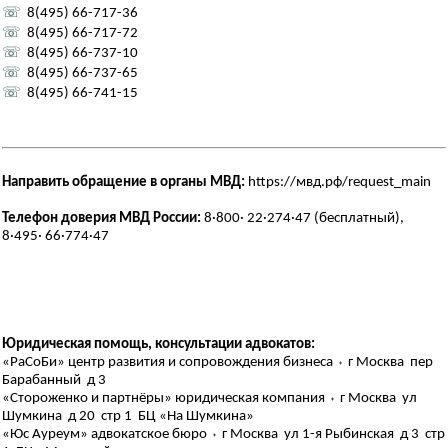
☏
8(495) 66-717-36
☏
8(495) 66-717-72
☏
8(495) 66-737-10
☏
8(495) 66-737-65
☏
8(495) 66-741-15
Направить обращение в органы МВД:
https://мвд.рф/request_main
Телефон доверия МВД России:
8·800· 22·274·47 (бесплатный),
8·495· 66·774·47
Юридическая помощь, консультации адвокатов:
«РаСоБи» центр развития и сопровождения бизнеса
⬪
г Москва пер
Барабанный д 3
«Стороженко и партнёры» юридическая компания
⬪
г Москва ул
Шумкина д 20 стр 1 БЦ «На Шумкина»
«Юс Ауреум» адвокатское бюро
⬪
г Москва ул 1-я Рыбинская д 3 стр