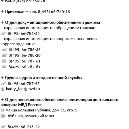
✦
Fax:
8(495) 66-760-76
✦
Приёмная
— тел. 8(495) 66-780-18
✦
Отдел документационного обеспечения и режима
⬪
справочная информация по обращениям граждан:
☏
8(495) 66-786-52
⬪
справочная информация по вопросам поступления
корреспонденции:
☏
8(495) 66-786-36
☏
8(495) 66-788-20
☏
8(495) 66-787-61
☏
8(495) 66-787-81
✦
Группа кадров и государственной службы:
☏
8(495) 66-787-95
@
kadry_fed@mvd.ru
✦
Отдел пенсионного обеспечения пенсионеров центрального
аппарата МВД России:
⌂
улица Большая Лубянка, дом 11, стр. 1
Ⓜ
Лубянка, Кузнецкий Мост
☏
8(495) 66-716-29