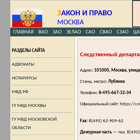
З
АКОН И ПРАВО
МОСКВА
ГЛАВНАЯ
ВАО
ЗАО
ЗЕЛАО
САО
СВАО
СЗАО
ЦА
РАЗДЕЛЫ САЙТА
Следственный департ
АДВОКАТЫ
Адрес:
101000, Москва, улиц
НОТАРИУСЫ
Станц. метро:
Лубянка
МВД РФ
Телефон:
8·495·667·32·34
Официальный сайт:
https://с
ГУ МВД МОСКВЫ
ГУ МВД МОСКОВСКОЙ
Fax:
8(495) 62-909-62
ОБЛАСТИ
Дежурная часть
— тел. 8(495)