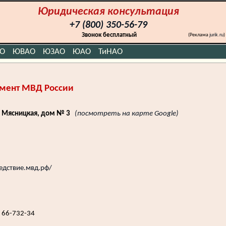
Юридическая консультация
+7 (800) 350-56-79
Звонок бесплатный
(Реклама
jurik.ru
)
О
ЮВАО
ЮЗАО
ЮАО
ТиНАО
амент МВД России
а Мясницкая, дом № 3
(посмотреть на карте Google)
ледствие.мвд.рф/
 66-732-34