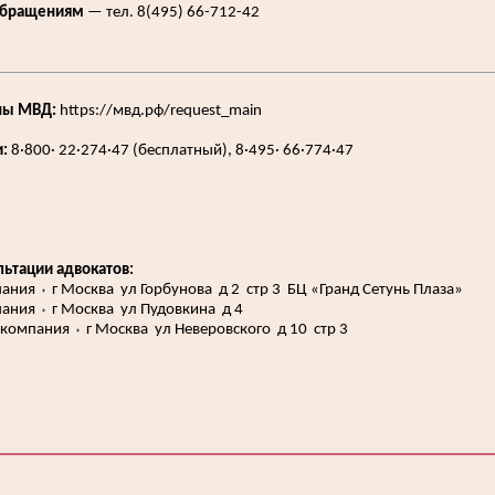
обращениям
— тел. 8(495) 66-712-42
ны МВД:
https://мвд.рф/request_main
:
8·800· 22·274·47 (бесплатный), 8·495· 66·774·47
ьтации адвокатов:
пания
⬪
г Москва ул Горбунова д 2 стр 3 БЦ «Гранд Сетунь Плаза»
пания
⬪
г Москва ул Пудовкина д 4
я компания
⬪
г Москва ул Неверовского д 10 стр 3