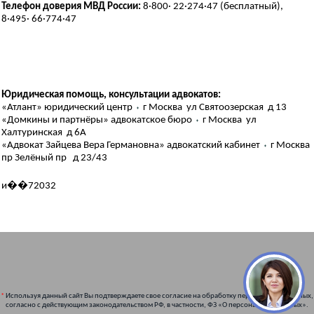
Телефон доверия МВД России:
8·800· 22·274·47 (бесплатный),
8·495· 66·774·47
Юридическая помощь, консультации адвокатов:
«Атлант» юридический центр
⬪
г Москва ул Святоозерская д 13
«Домкины и партнёры» адвокатское бюро
⬪
г Москва ул
Халтуринская д 6А
«Адвокат Зайцева Вера Германовна» адвокатский кабинет
⬪
г Москва
пр Зелёный пр д 23/43
и��72032
*
Используя данный сайт Вы подтверждаете свое согласие на обработку персональных данных,
согласно с действующим законодательством РФ, в частности, ФЗ «О персональных данных».