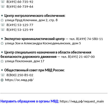
☏
8(495) 66-735-92
☏
8(495) 66-739-64
✦
Центр метрологического обеспечения:
⌂
улица Пруд Ключики, дом 2, стр. 8
☏
8(495) 53-125-77
☏
8(495) 53-125-99
✦
Экспертно-криминалистический центр
— тел. 8(499) 74-580-11
⌂
улица Зои и Александра Космодемьянских, дом 5
✦
Центр специального назначения в области обеспечения
безопасности дорожного движения
— тел. 8(495) 21-407-00
⌂
улица Поклонная, дом 17
✦
Общественный совет при МВД России:
☏
8(800) 250-85-02
◍
https://ос.мвд.рф/
Направить обращение в органы МВД:
https://мвд.рф/request_main