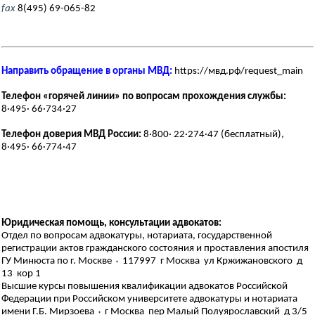
fax
8(495) 69-065-82
Направить обращение в органы МВД:
https://мвд.рф/request_main
Телефон «горячей линии» по вопросам прохождения службы:
8·495· 66·734·27
Телефон доверия МВД России:
8·800· 22·274·47 (бесплатный),
8·495· 66·774·47
Юридическая помощь, консультации адвокатов:
Отдел по вопросам адвокатуры, нотариата, государственной
регистрации актов гражданского состояния и проставления апостиля
ГУ Минюста по г. Москве
⬪
117997 г Москва ул Кржижановского д
13 кор 1
Высшие курсы повышения квалификации адвокатов Российской
Федерации при Российском университете адвокатуры и нотариата
имени Г.Б. Мирзоева
⬪
г Москва пер Малый Полуярославский д 3/5