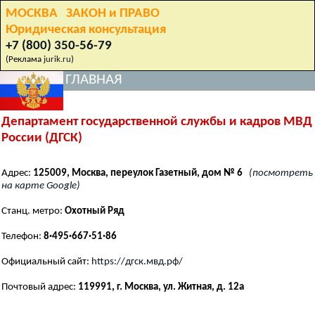
МОСКВА ЗАКОН и ПРАВО
Юридическая консультация
+7 (800) 350-56-79
(Реклама
jurik.ru
)
ГЛАВНАЯ
Департамент государственной службы и кадров МВД
России (ДГСК)
Адрес:
125009, Москва, переулок Газетный, дом № 6
(посмотреть
на карте Google)
Станц. метро:
Охотный Ряд
Телефон:
8·495·667·51·86
Официальный сайт:
https://дгск.мвд.рф/
Почтовый адрес:
119991, г. Москва, ул. Житная, д. 12а