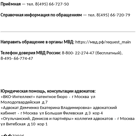
Приёмная
— тел. 8(495) 66-727-50
Справочная информация по обращениям
— тел. 8(495) 66-720-79
Направить обращение в органы МВД:
https://мвд.рф/request_main
Телефон доверия МВД России:
8·800· 22·274·47 (бесплатный),
8·495· 66·774·47
Юридическая помощь, консультации адвокатов:
«ВКО-Интеллект» патентное бюро
⬪
г Москва ул
Молодогвардейская д 7
«Адвокат Демченко Екатерина Владимировна» адвокатский
кабинет
⬪
г Москва ул Большая Филевская д 3 кор 4
«Огульчанский, Денисов и партнёры» коллегия адвокатов
⬪
г Москва
ул Витебская д 10 кор 1